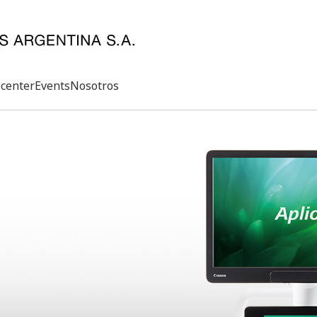
center
Events
Nosotros
Search
rd
s